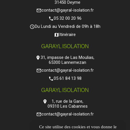
31450 Deyme
contact@gayral-isolation.fr
mail_outline
05 32 00 20 96
phone
Du Lundi au Vendredi de 09h à 18h
query_builder
Itinéraire
map
GARAYL ISOLATION
31, impasse de Las Moulias,
location_on
65300 Lannemezan
contact@gayral-isolation.fr
mail_outline
05 61 84 13 98
phone
GARAYL ISOLATION
1, rue de la Gare,
location_on
09310 Les Cabannes
contact@gayral-isolation.fr
mail_outline
05 61 84 13 98
phone
Ce site utilise des cookies et vous donne le