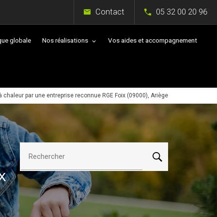
Contact
05 32 00 20 96
que globale
Nos réalisations
Vos aides et accompagnement
chaleur par une entreprise reconnue RGE Foix (09000), Ariège
Rechercher
x