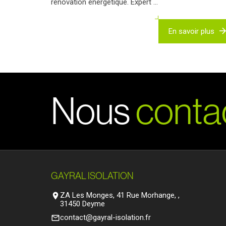
rénovation énergétique. Expert ...
En savoir plus
N
o
u
s
c
o
n
t
a
GAYRAL ISOLATION
ZA Les Monges, 41 Rue Morhange, ,
location_on
31450 Deyme
contact@gayral-isolation.fr
mail_outline