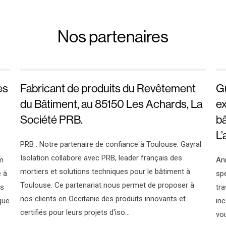
Nos partenaires
es
Fabricant de produits du Revêtement
G
du Bâtiment, au 85150 Les Achards, La
ex
Société PRB.
bâ
L’
PRB : Notre partenaire de confiance à Toulouse. Gayral
Isolation collabore avec PRB, leader français des
rm
Ann
mortiers et solutions techniques pour le bâtiment à
e à
spé
Toulouse. Ce partenariat nous permet de proposer à
us
tra
nos clients en Occitanie des produits innovants et
que
inc
certifiés pour leurs projets d'iso...
vo