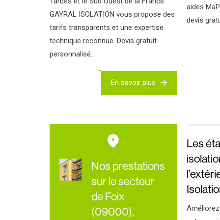
Tarbes et le Sud Ouest de la France.
aides MaP
GAYRAL ISOLATION vous propose des
devis gratu
tarifs transparents et une expertise
technique reconnue. Devis gratuit
personnalisé.
En savoir plus
Les éta
isolati
Nos prestations
l’extér
sur le secteur
Isolati
de Foix
Améliorez 
(09000),