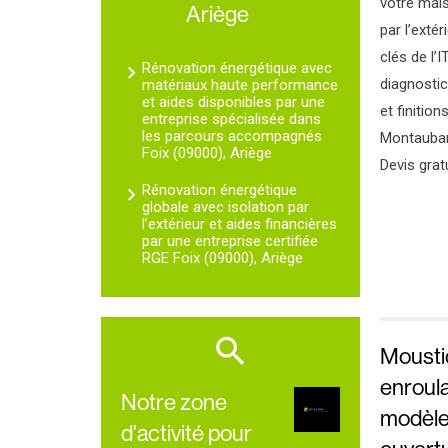
votre mais
Ariège
par l’exté
clés de l’I
Rénovation énergétique avec
diagnostic
matériaux haute performance
et aides disponibles par une
et finition
entreprise spécialisée dans
les parcours accompagnés
Montauban,
Foix (09000), Ariège
Devis gratu
Rénovation énergétique
globale avec isolation par
l’extérieur et aides financières
par une entreprise certifiée
RGE Foix (09000), Ariège
Moustiq
enroula
Notre zone
modèle 
d'activité pour