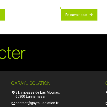
En savoir plus
c
t
e
r
GARAYL ISOLATION
31, impasse de Las Moulias,
location_on
loca
65300 Lannemezan
contact@gayral-isolation.fr
mail_outline
mail