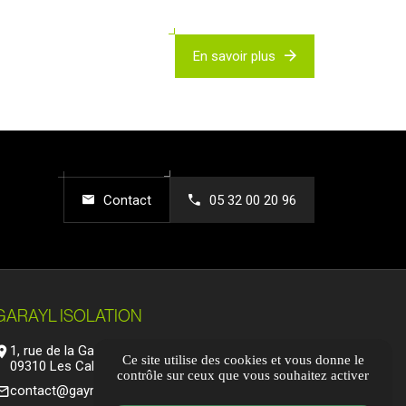
En savoir plus
Contact
05 32 00 20 96
GARAYL ISOLATION
1, rue de la Gare,
tion_on
Ce site utilise des cookies et vous donne le
09310 Les Cabannes
contrôle sur ceux que vous souhaitez activer
contact@gayral-isolation.fr
_outline