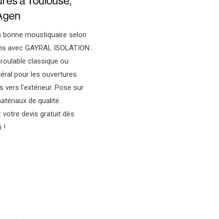
res à Toulouse,
Agen
la bonne moustiquaire selon
ns avec GAYRAL ISOLATION :
roulable classique ou
éral pour les ouvertures
 vers l'extérieur. Pose sur
tériaux de qualité.
votre devis gratuit dès
 !