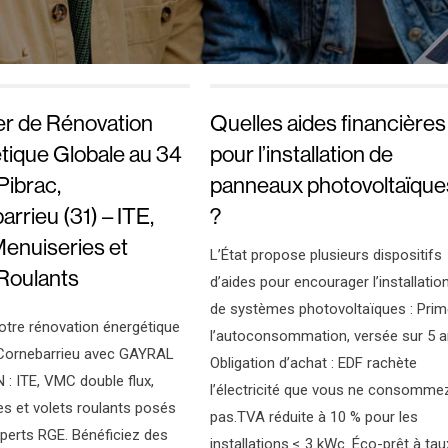
er de Rénovation
Quelles aides financières
tique Globale au 34
pour l’installation de
Pibrac,
panneaux photovoltaïque
rrieu (31) – ITE,
?
enuiseries et
L’État propose plusieurs dispositifs
 Roulants
d’aides pour encourager l’installatio
de systèmes photovoltaïques : Prim
otre rénovation énergétique
l’autoconsommation, versée sur 5 a
 Cornebarrieu avec GAYRAL
Obligation d’achat : EDF rachète
: ITE, VMC double flux,
l’électricité que vous ne consomme
s et volets roulants posés
pas.TVA réduite à 10 % pour les
perts RGE. Bénéficiez des
installations ≤ 3 kWc. Éco-prêt à tau