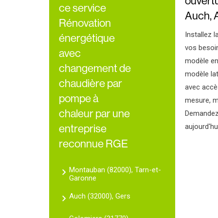
ouvertu
ce service
Auch, 
Rénovation
Installez 
énergétique
vos besoi
avec
modèle en
changement de
modèle lat
chaudière par
avec accès
pompe à
mesure, ma
chaleur par une
Demandez 
entreprise
aujourd'hui
reconnue RGE
Montauban (82000), Tarn-et-
Garonne
Auch (32000), Gers