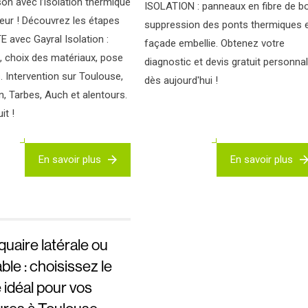
on avec l’isolation thermique
ISOLATION : panneaux en fibre de bo
rieur ! Découvrez les étapes
suppression des ponts thermiques 
TE avec Gayral Isolation :
façade embellie. Obtenez votre
, choix des matériaux, pose
diagnostic et devis gratuit personna
s. Intervention sur Toulouse,
dès aujourd'hui !
 Tarbes, Auch et alentours.
it !
En savoir plus
En savoir plus
uaire latérale ou
ble : choisissez le
idéal pour vos