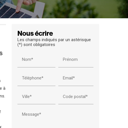
Nous écrire
Les champs indiqués par un astérisque
(*) sont obligatoires
s
Nom*
Prénom
Téléphone*
Email*
n
e à
ns.
Ville*
Code postal*
z
Message*
x